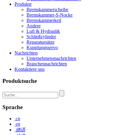
Produkte
Bremskammerscheibe
Bremskammer-S-Nocke
Bremskammerkeil
Andere
Luft & Hydraulik
Schließzylinder
Reparatursätze
Kupplungsservo
Nachrichten
Unternehmensnachrichten
Branchennachrichten
Kontaktiere uns
Produktsuche
Sprache
cn
en
德语