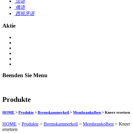
法语
俄语
西班牙语
Aktie
Beenden Sie Menu
Produkte
HOME
>
Produkte
>
Bremskammerkeil
>
Membrankolben
> Knorr ersetzen
HOME
>
Produkte
>
Bremskammerkeil
>
Membrankolben
> Knorr
ersetzen