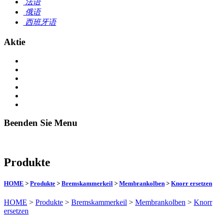
法语
俄语
西班牙语
Aktie
Beenden Sie Menu
Produkte
HOME
>
Produkte
>
Bremskammerkeil
>
Membrankolben
>
Knorr ersetzen
HOME
>
Produkte
>
Bremskammerkeil
>
Membrankolben
>
Knorr
ersetzen