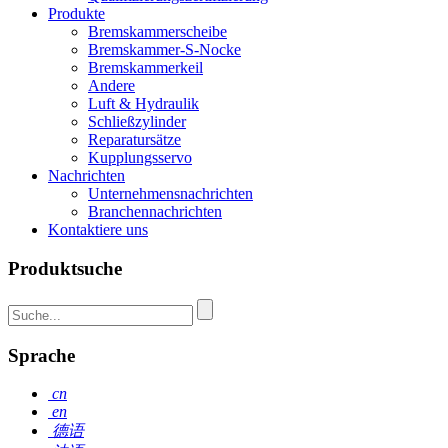
Produkte
Bremskammerscheibe
Bremskammer-S-Nocke
Bremskammerkeil
Andere
Luft & Hydraulik
Schließzylinder
Reparatursätze
Kupplungsservo
Nachrichten
Unternehmensnachrichten
Branchennachrichten
Kontaktiere uns
Produktsuche
Sprache
cn
en
德语