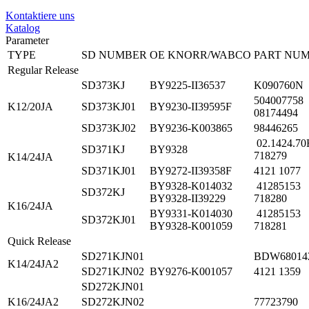
Kontaktiere uns
Katalog
Parameter
TYPE
SD NUMBER
OE KNORR/WABCO
PART NU
Regular Release
SD373KJ
BY9225-II36537
K090760N
5040077
K12/20JA
SD373KJ01
BY9230-II39595F
08174494
SD373KJ02
BY9236-K003865
98446265
02.1424.
SD371KJ
BY9328
718279
K14/24JA
SD371KJ01
BY9272-II39358F
4121 1077
BY9328-K014032
41285153
SD372KJ
BY9328-II39229
718280
K16/24JA
BY9331-K014030
41285153
SD372KJ01
BY9328-K001059
718281
Quick Release
SD271KJN01
BDW68014
K14/24JA2
SD271KJN02
BY9276-K001057
4121 1359
SD272KJN01
K16/24JA2
SD272KJN02
77723790