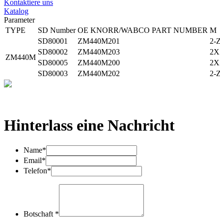
Kontaktiere uns
Katalog
Parameter
TYPE
SD Number
OE KNORR/WABCO
PART NUMBER
M
SD80001
ZM440M201
2-
SD80002
ZM440M203
2X
ZM440M
SD80005
ZM440M200
2X
SD80003
ZM440M202
2-
Hinterlass eine Nachricht
Name*
Email*
Telefon*
Botschaft *