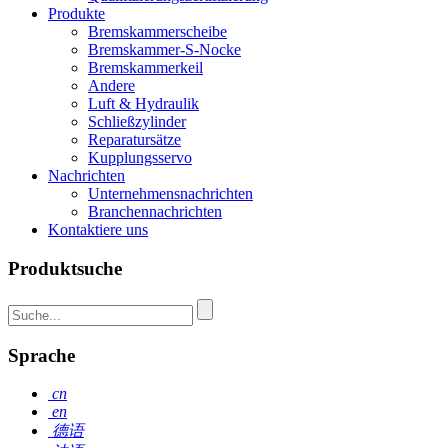
Produkte
Bremskammerscheibe
Bremskammer-S-Nocke
Bremskammerkeil
Andere
Luft & Hydraulik
Schließzylinder
Reparatursätze
Kupplungsservo
Nachrichten
Unternehmensnachrichten
Branchennachrichten
Kontaktiere uns
Produktsuche
Sprache
cn
en
德语