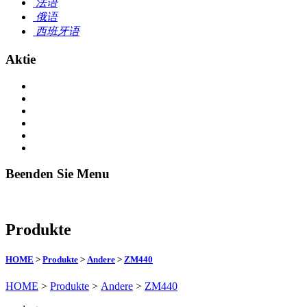
法语
俄语
西班牙语
Aktie
Beenden Sie Menu
Produkte
HOME
>
Produkte
>
Andere
>
ZM440
HOME
>
Produkte
>
Andere
>
ZM440