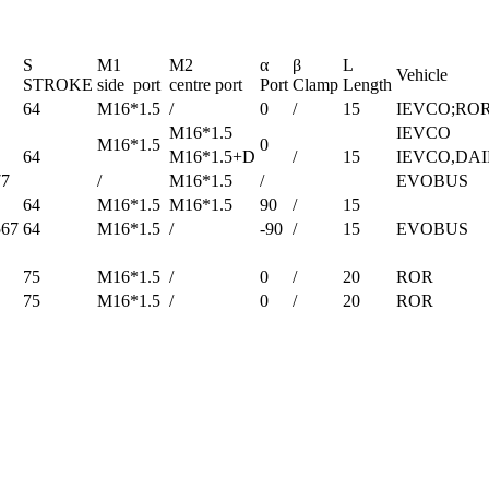
S
M1
M2
α
β
L
Vehicle
STROKE
side port
centre port
Port
Clamp
Length
64
M16*1.5
/
0
/
15
IEVCO;RO
M16*1.5
IEVCO
M16*1.5
0
64
M16*1.5+D
/
15
IEVCO,DA
77
/
M16*1.5
/
EVOBUS
64
M16*1.5
M16*1.5
90
/
15
567
64
M16*1.5
/
-90
/
15
EVOBUS
75
M16*1.5
/
0
/
20
ROR
75
M16*1.5
/
0
/
20
ROR