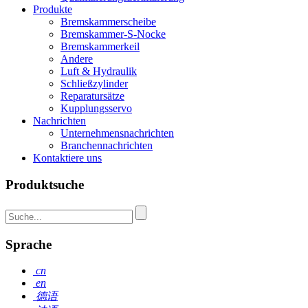
Produkte
Bremskammerscheibe
Bremskammer-S-Nocke
Bremskammerkeil
Andere
Luft & Hydraulik
Schließzylinder
Reparatursätze
Kupplungsservo
Nachrichten
Unternehmensnachrichten
Branchennachrichten
Kontaktiere uns
Produktsuche
Sprache
cn
en
德语