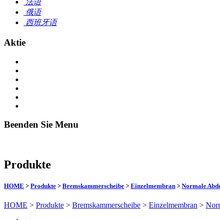
法语
俄语
西班牙语
Aktie
Beenden Sie Menu
Produkte
HOME
>
Produkte
>
Bremskammerscheibe
>
Einzelmembran
>
Normale Abd
HOME
>
Produkte
>
Bremskammerscheibe
>
Einzelmembran
>
Nor