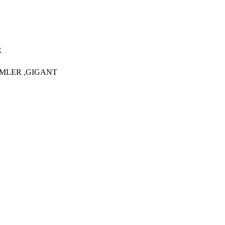
R
IMLER ,GIGANT