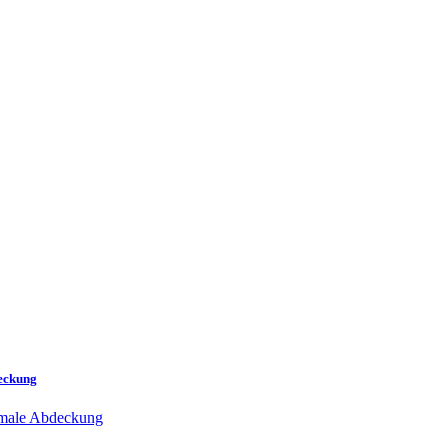
eckung
male Abdeckung