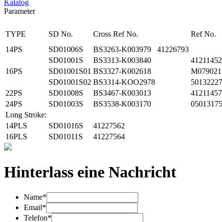
Katalog
Parameter
TYPE
SD No.
Cross Ref No.
Ref No.
14PS
SD01006S
BS3263-K003979 41226793
SD01001S
BS3313-K003840
41211452
16PS
SD01001S01
BS3327-K002618
M079021
SD01001S02
BS3314-KOO2978
5013222
22PS
SD01008S
BS3467-K003013
41211457
24PS
SD01003S
BS3538-K003170
0501317
Long Stroke:
14PLS
SD01016S
41227562
16PLS
SD01011S
41227564
Hinterlass eine Nachricht
Name*
Email*
Telefon*