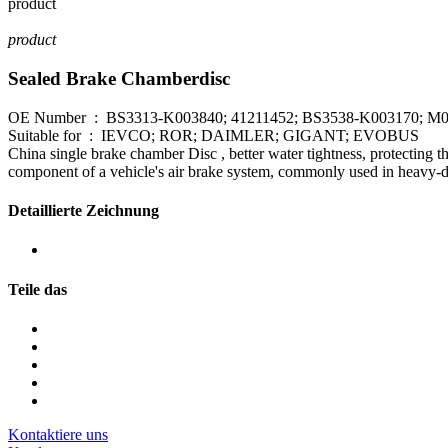
product
product
Sealed Brake Chamberdisc
OE Number : BS3313-K003840; 41211452; BS3538-K003170; M0
Suitable for : IEVCO; ROR; DAIMLER; GIGANT; EVOBUS
China single brake chamber Disc , better water tightness, protecting th
component of a vehicle's air brake system, commonly used in heavy-duty
Detaillierte Zeichnung
Teile das
Kontaktiere uns