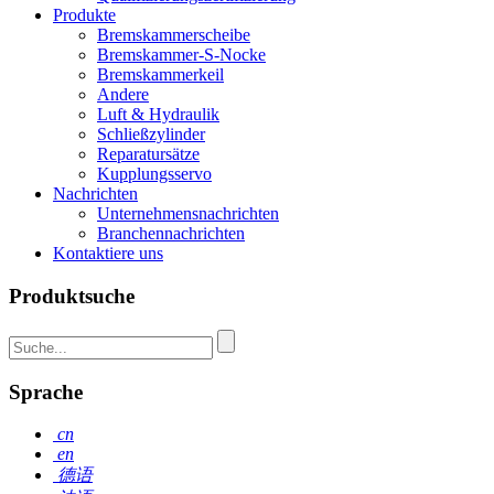
Produkte
Bremskammerscheibe
Bremskammer-S-Nocke
Bremskammerkeil
Andere
Luft & Hydraulik
Schließzylinder
Reparatursätze
Kupplungsservo
Nachrichten
Unternehmensnachrichten
Branchennachrichten
Kontaktiere uns
Produktsuche
Sprache
cn
en
德语