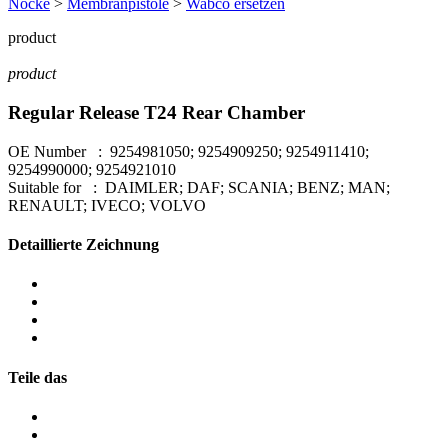
Nocke
>
Membranpistole
>
Wabco ersetzen
product
product
Regular Release T24 Rear Chamber
OE Number : 9254981050; 9254909250; 9254911410;
9254990000; 9254921010
Suitable for : DAIMLER; DAF; SCANIA; BENZ; MAN;
RENAULT; IVECO; VOLVO
Detaillierte Zeichnung
Teile das