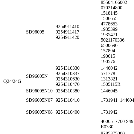
85504106002
070214800
1518145
1506655
4778653
9254911410
1935399
SD96005
9254911417
1935471
9254911420
5021170336
6500690
157894
190615
190576
9254310330
1446042
9254310337
571778
SD96005N
9254310630
1313821
Q24/24G
9254310470
1505115R
SD96005N10
9254310380
1446045
SD96005N07
9254310410
1731941 14460
SD96005N08
9254310400
1731942
4006517760 S49
E0330
8285375000