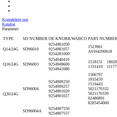
Kontaktiere uns
Katalog
Parameter
TYPE
SD NUMBER
OE KNORR/WABCO
PART NUMBE
9254981050
1523961
Q14/24G
SD96010
9254981057
A0164200618
9254281000
9254940410
1518151 180
Q16/24G
SD96003
9254949600
1331410 11177
9254941080
1506797
1935470
9254909250
1519443
9254909257
SD96004
5021170332
9254901020
5021170339
Q20/24G
9254901027
02486891
8285454000
9254907550
SD96004A
9254907557