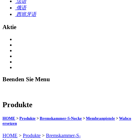
法语
俄语
西班牙语
Aktie
Beenden Sie Menu
Produkte
HOME
>
Produkte
>
Bremskammer-S-Nocke
>
Membranpistole
>
Wabco
ersetzen
HOME
>
Produkte
>
Bremskammer-S-