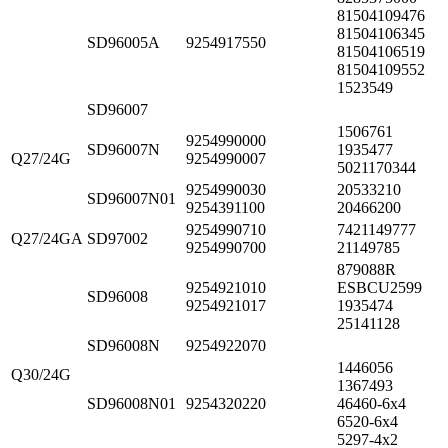
81504109476
81504106345
SD96005A
9254917550
81504106519
81504109552
1523549
SD96007
1506761
9254990000
SD96007N
1935477
Q27/24G
9254990007
5021170344
9254990030
20533210
SD96007N01
9254391100
20466200
9254990710
7421149777
Q27/24GA
SD97002
9254990700
21149785
879088R
9254921010
ESBCU2599
SD96008
9254921017
1935474
25141128
SD96008N
9254922070
1446056
Q30/24G
1367493
SD96008N01
9254320220
46460-6x4
6520-6x4
5297-4x2