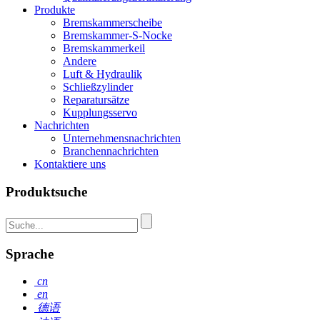
Produkte
Bremskammerscheibe
Bremskammer-S-Nocke
Bremskammerkeil
Andere
Luft & Hydraulik
Schließzylinder
Reparatursätze
Kupplungsservo
Nachrichten
Unternehmensnachrichten
Branchennachrichten
Kontaktiere uns
Produktsuche
Sprache
cn
en
德语