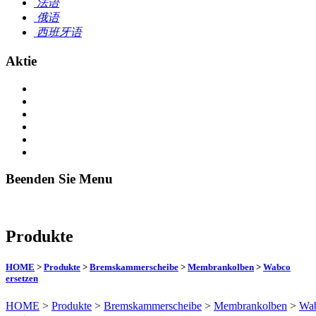
法语
俄语
西班牙语
Aktie
Beenden Sie Menu
Produkte
HOME
>
Produkte
>
Bremskammerscheibe
>
Membrankolben
>
Wabco
ersetzen
HOME
>
Produkte
>
Bremskammerscheibe
>
Membrankolben
>
Wa