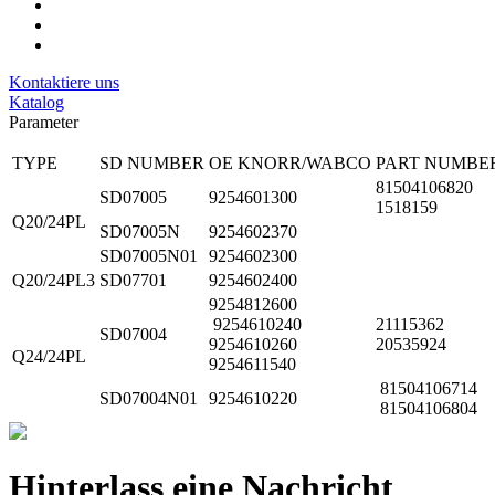
Kontaktiere uns
Katalog
Parameter
TYPE
SD NUMBER
OE KNORR/WABCO
PART NUMBE
81504106820
SD07005
9254601300
1518159
Q20/24PL
SD07005N
9254602370
SD07005N01
9254602300
Q20/24PL3
SD07701
9254602400
9254812600
9254610240
21115362
SD07004
9254610260
20535924
Q24/24PL
9254611540
81504106714
SD07004N01
9254610220
81504106804
Hinterlass eine Nachricht