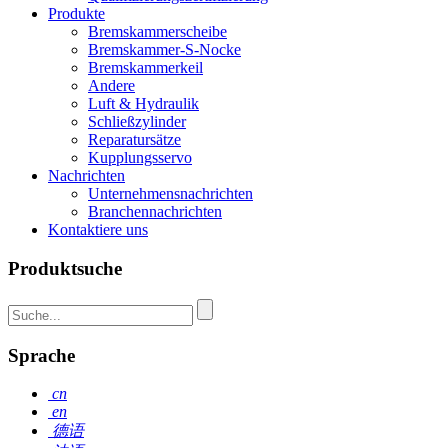
Produkte
Bremskammerscheibe
Bremskammer-S-Nocke
Bremskammerkeil
Andere
Luft & Hydraulik
Schließzylinder
Reparatursätze
Kupplungsservo
Nachrichten
Unternehmensnachrichten
Branchennachrichten
Kontaktiere uns
Produktsuche
Sprache
cn
en
德语