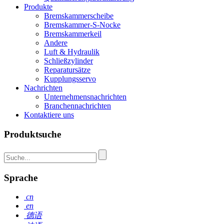
Produkte
Bremskammerscheibe
Bremskammer-S-Nocke
Bremskammerkeil
Andere
Luft & Hydraulik
Schließzylinder
Reparatursätze
Kupplungsservo
Nachrichten
Unternehmensnachrichten
Branchennachrichten
Kontaktiere uns
Produktsuche
Sprache
cn
en
德语