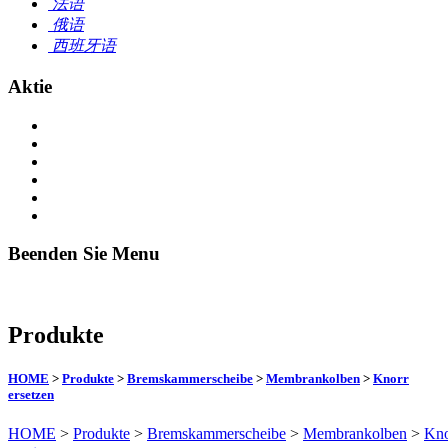
法语
俄语
西班牙语
Aktie
Beenden Sie Menu
Produkte
HOME
>
Produkte
>
Bremskammerscheibe
>
Membrankolben
>
Knorr
ersetzen
HOME
>
Produkte
>
Bremskammerscheibe
>
Membrankolben
>
Kno