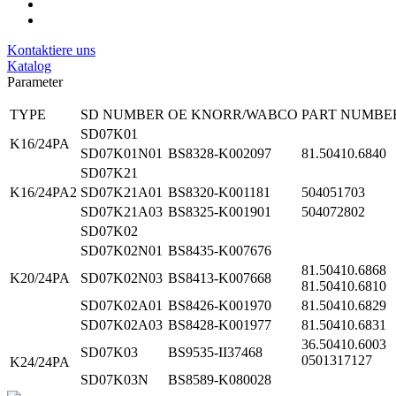
Kontaktiere uns
Katalog
Parameter
TYPE
SD NUMBER
OE KNORR/WABCO
PART NUMBE
SD07K01
K16/24PA
SD07K01N01
BS8328-K002097
81.50410.6840
SD07K21
K16/24PA2
SD07K21A01
BS8320-K001181
504051703
SD07K21A03
BS8325-K001901
504072802
SD07K02
SD07K02N01
BS8435-K007676
81.50410.68
K20/24PA
SD07K02N03
BS8413-K007668
81.50410.6810
SD07K02A01
BS8426-K001970
81.50410.6829
SD07K02A03
BS8428-K001977
81.50410.6831
36.50410.6003
SD07K03
BS9535-II37468
0501317127
K24/24PA
SD07K03N
BS8589-K080028