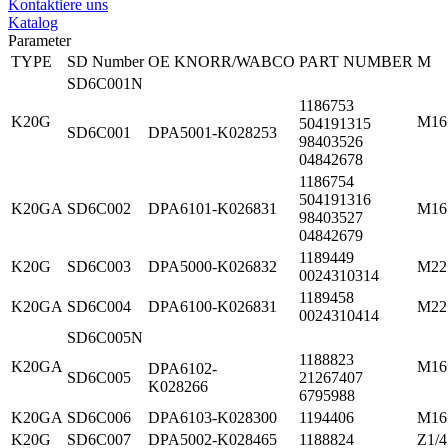
Kontaktiere uns
Katalog
Parameter
TYPE
SD Number
OE KNORR/WABCO
PART NUMBER
M
SD6C001N
1186753
K20G
M16
504191315
SD6C001
DPA5001-K028253
98403526
04842678
1186754
504191316
K20GA
SD6C002
DPA6101-K026831
M16
98403527
04842679
1189449
K20G
SD6C003
DPA5000-K026832
M22
0024310314
1189458
K20GA
SD6C004
DPA6100-K026831
M22
0024310414
SD6C005N
1188823
K20GA
M16
DPA6102-
SD6C005
21267407
K028266
6795988
K20GA
SD6C006
DPA6103-K028300
1194406
M16
K20G
SD6C007
DPA5002-K028465
1188824
Z1/4