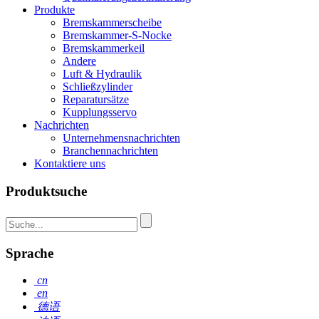
Produkte
Bremskammerscheibe
Bremskammer-S-Nocke
Bremskammerkeil
Andere
Luft & Hydraulik
Schließzylinder
Reparatursätze
Kupplungsservo
Nachrichten
Unternehmensnachrichten
Branchennachrichten
Kontaktiere uns
Produktsuche
Sprache
cn
en
德语