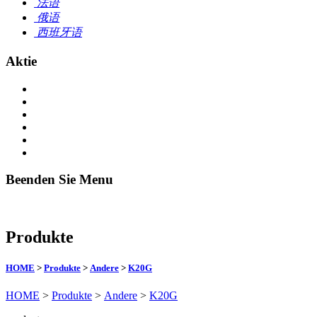
法语
俄语
西班牙语
Aktie
Beenden Sie Menu
Produkte
HOME
>
Produkte
>
Andere
>
K20G
HOME
>
Produkte
>
Andere
>
K20G