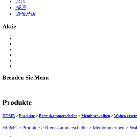
法语
俄语
西班牙语
Aktie
Beenden Sie Menu
Produkte
HOME
>
Produkte
>
Bremskammerscheibe
>
Membrankolben
>
Wabco erset
HOME
>
Produkte
>
Bremskammerscheibe
>
Membrankolben
>
Wab