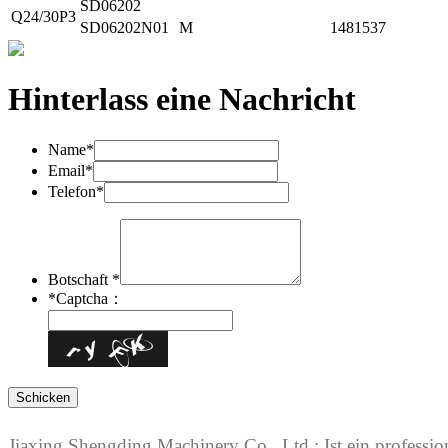
SD06202
Q24/30P3
SD06202N01
M
1481537
Hinterlass eine Nachricht
Name*
Email*
Telefon*
Botschaft *
*
Captcha：
Jiaxing Shengding Machinery Co., Ltd.; Ist ein professi