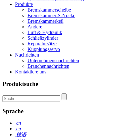
Produkte
Bremskammerscheibe
Bremskammer-S-Nocke
Bremskammerkeil
Andere
Luft & Hydraulik
Schließzylinder
Reparatursätze
Kupplungsservo
Nachrichten
Unternehmensnachrichten
Branchennachrichten
Kontaktiere uns
Produktsuche
Sprache
cn
en
德语