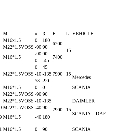
M
α
β
F
L
VEHICLE
M16x1.5
0
180
6200
M22*1.5VOSS
-90
90
15
-90
90
M16*1.5
7400
0
-45
0
45
M22*1.5VOSS
-10
-135
7900
15
Mercedes
58
-90
M16*1.5
0
0
SCANIA
M22*1.5VOSS
-90
90
M22*1.5VOSS
-10
-135
DAIMLER
9
M22*1.5VOSS
-40
90
7900
15
SCANIA DAF
9
M16*1.5
-40
180
1
M16*1.5
0
90
SCANIA