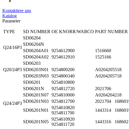
Kontaktiere uns
Katalog
Parameter
TYPE
SD NUMBER
OE KNORR/WABCO
PART NUMBER
SD06204
SD06204N
Q24/16P3
SD06204A01
9254612900
1516660
SD06204A02
9254612910
1525166
SD06203
Q20/24P3
SD06203N01
9254800200
A0204205518
SD06203N03
9254800340
A0204205718
SD06201
9254810800
SD06201N
9254812720
2021706
SD06201N07
9254810000
A0204204218
SD06201N03
9254812700
2021704 168601
Q24/24P3
9254610820
SD06201N01
1443314 168601
9254811700
9254610920
SD06201N05
1443316 168602
9254811720