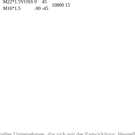
M22*1.5VOSS
0
45
10800
15
M16*1.5
-90
-45
onelles Unternehmen, das sich mit der Entwicklung, Herste