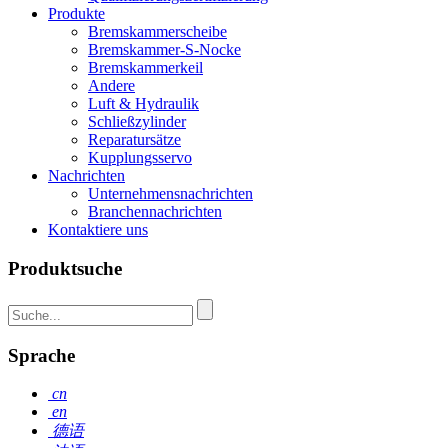
Produkte
Bremskammerscheibe
Bremskammer-S-Nocke
Bremskammerkeil
Andere
Luft & Hydraulik
Schließzylinder
Reparatursätze
Kupplungsservo
Nachrichten
Unternehmensnachrichten
Branchennachrichten
Kontaktiere uns
Produktsuche
Sprache
cn
en
德语