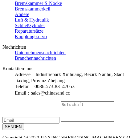
Bremskammer-S-Nocke
Bremskammerkeil
Andere
Luft & Hydraulik
Schließzylinder
Reparatursätze
Kupplungsservo
Nachrichten
Unternehmensnachrichten
Branchennachrichten
Kontaktiere uns
Adresse：Industriepark Xinhuang, Bezirk Nanhu, Stadt
Jiaxing, Provinz Zhejiang
Telefon：0086-573-83147053
Email：sales@chinasand.cc
Copyright @ 2020 JIAXING SHENGDING MACHINERY CO.,