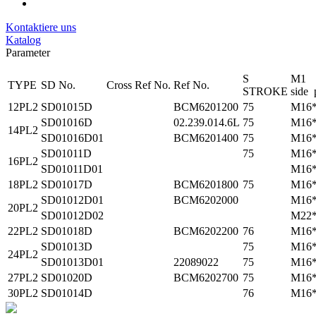
Kontaktiere uns
Katalog
Parameter
S
M1
TYPE
SD No.
Cross Ref No.
Ref No.
STROKE
side 
12PL2
SD01015D
BCM6201200
75
M16*
SD01016D
02.239.014.6L
75
M16*
14PL2
SD01016D01
BCM6201400
75
M16*
SD01011D
75
M16*
16PL2
SD01011D01
M16*
18PL2
SD01017D
BCM6201800
75
M16*
SD01012D01
BCM6202000
M16*
20PL2
SD01012D02
M22
22PL2
SD01018D
BCM6202200
76
M16*
SD01013D
75
M16*
24PL2
SD01013D01
22089022
75
M16*
27PL2
SD01020D
BCM6202700
75
M16*
30PL2
SD01014D
76
M16*