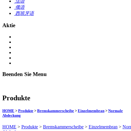
法语
俄语
西班牙语
Aktie
Beenden Sie Menu
Produkte
HOME
>
Produkte
>
Bremskammerscheibe
>
Einzelmembran
>
Normale
Abdeckung
HOME
>
Produkte
>
Bremskammerscheibe
>
Einzelmembran
>
Nor