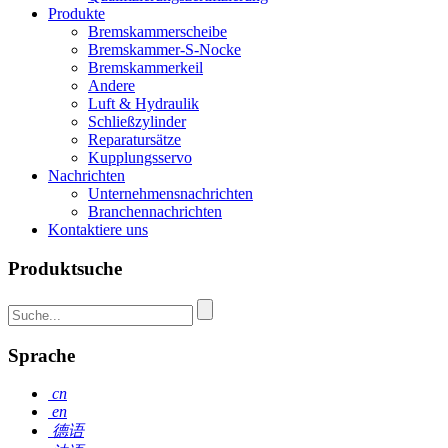
Produkte
Bremskammerscheibe
Bremskammer-S-Nocke
Bremskammerkeil
Andere
Luft & Hydraulik
Schließzylinder
Reparatursätze
Kupplungsservo
Nachrichten
Unternehmensnachrichten
Branchennachrichten
Kontaktiere uns
Produktsuche
Sprache
cn
en
德语