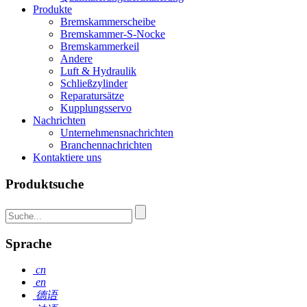
Produkte
Bremskammerscheibe
Bremskammer-S-Nocke
Bremskammerkeil
Andere
Luft & Hydraulik
Schließzylinder
Reparatursätze
Kupplungsservo
Nachrichten
Unternehmensnachrichten
Branchennachrichten
Kontaktiere uns
Produktsuche
Sprache
cn
en
德语