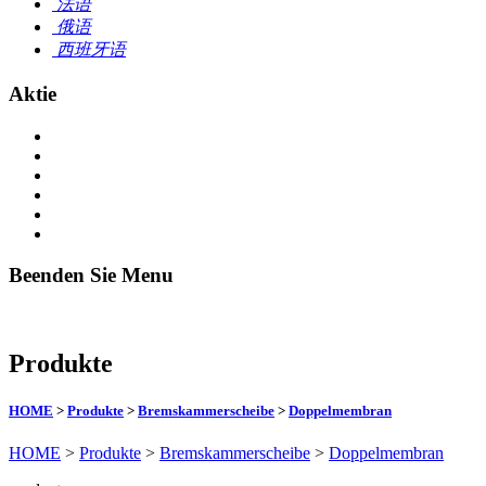
法语
俄语
西班牙语
Aktie
Beenden Sie Menu
Produkte
HOME
>
Produkte
>
Bremskammerscheibe
>
Doppelmembran
HOME
>
Produkte
>
Bremskammerscheibe
>
Doppelmembran