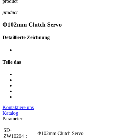
product
product
Φ102mm Clutch Servo
Detaillierte Zeichnung
Teile das
Kontaktiere uns
Katalog
Parameter
SD-
Φ102mm Clutch Servo
ZW10204：