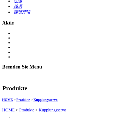
法语
俄语
西班牙语
Aktie
Beenden Sie Menu
Produkte
HOME
>
Produkte
>
Kupplungsservo
HOME
>
Produkte
>
Kupplungsservo