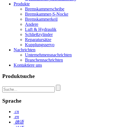
Produkte
Bremskammerscheibe
Bremskammer-S-Nocke
Bremskammerkeil
Andere
Luft & Hydraulik
Schließzylinder
Reparatursätze
Kupplungsservo
Nachrichten
Unternehmensnachrichten
Branchennachrichten
Kontaktiere uns
Produktsuche
Sprache
cn
en
德语